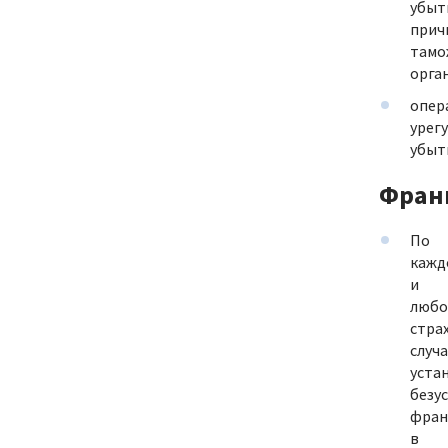
убыт
прич
тамо
орга
опер
урег
убыт
Фран
По
кажд
и
любо
стра
случ
уста
безу
фран
в