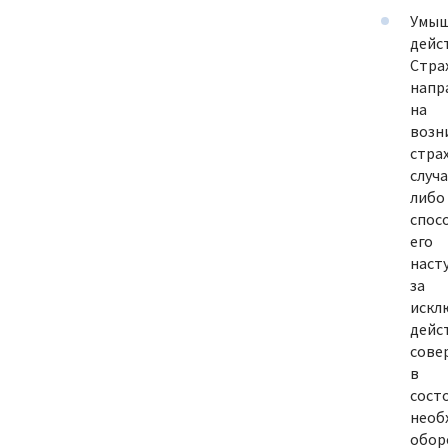
Умыш
дейс
Стра
напр
на
возн
стра
случа
либо
спос
его
наст
за
искл
дейс
сове
в
сост
необ
обор