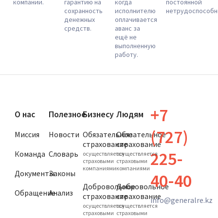
компании.
гарантию на
когда
постоянной
сохранность
исполнителю
нетрудоспособн
денежных
оплачивается
средств.
аванс за
ещё не
выполненную
работу.
+7
О нас
Полезное
Бизнесу
Людям
(727)
Миссия
Новости
Обязательное
Обязательное
страхование
страхование
225-
Команда
Словарь
осуществляется
осуществляется
страховыми
страховыми
компаниями
компаниями
Документы
Законы
40-40
Добровольное
Добровольное
Обращение
Анализ
cтрахование
cтрахование
info@generalre.kz
осуществляется
осуществляется
страховыми
страховыми