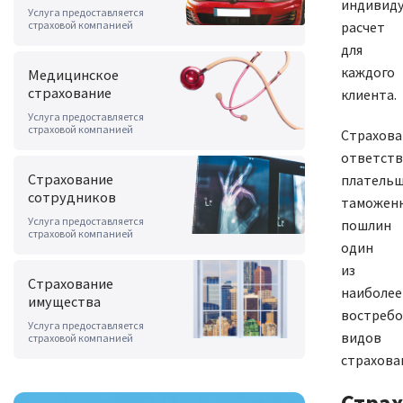
индивид
Услуга предоставляется
страховой компанией
расчет
для
каждого
Медицинское
страхование
клиента.
Услуга предоставляется
страховой компанией
Страхова
ответств
Страхование
платель
сотрудников
таможен
Услуга предоставляется
пошлин
страховой компанией
один
из
Страхование
наиболее
имущества
востреб
Услуга предоставляется
видов
страховой компанией
страхова
Стра