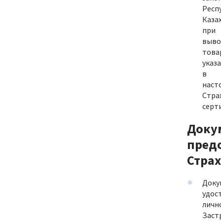
Респ
Каза
при
выво
това
указ
в
наст
Стра
серт
Доку
пред
Страх
Доку
удос
личн
Заст