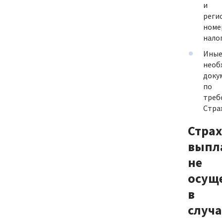
и
реги
номе
нало
Ины
необ
доку
по
треб
Стра
Стра
выпл
не
осущ
в
случа