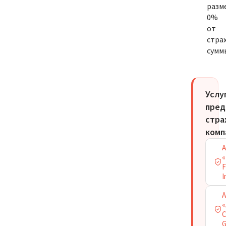
разм
0%
от
стра
сумм
Услу
пред
стра
комп
А
«
F
I
А
«
C
G