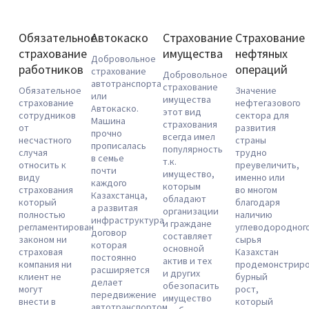
Обязательное
Автокаско
Страхование
Страхование
страхование
имущества
нефтяных
Добровольное
работников
операций
страхование
Добровольное
автотранспорта
страхование
Обязательное
Значение
или
имущества
страхование
нефтегазового
Автокаско.
этот вид
сотрудников
сектора для
Машина
страхования
от
развития
прочно
всегда имел
несчастного
страны
прописалась
популярность
случая
трудно
в семье
т.к.
относить к
преувеличить,
почти
имущество,
виду
именно или
каждого
которым
страхования
во многом
Казахстанца,
обладают
который
благодаря
а развитая
организации
полностью
наличию
инфраструктура
и граждане
регламентирован
углеводородног
договор
составляет
законом ни
сырья
которая
основной
страховая
Казахстан
постоянно
актив и тех
компания ни
продемонстриро
расширяется
и других
клиент не
бурный
делает
обезопасить
могут
рост,
передвижение
имущество
внести в
который
автотранспортом