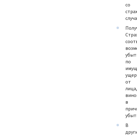
со
стра
случ
Полу
Стра
соот
возм
убыт
по
имущ
ущер
от
лица
вино
в
прич
убыт
В
друг