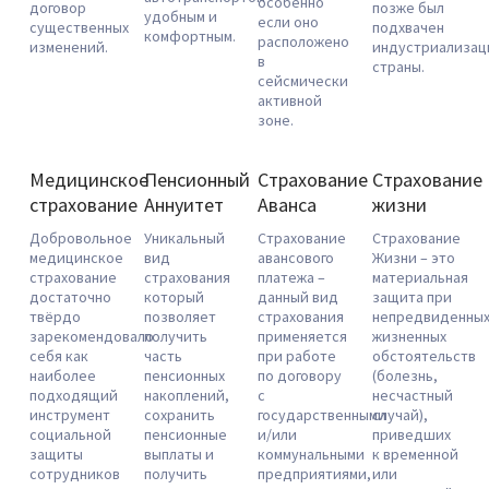
особенно
договор
позже был
удобным и
если оно
существенных
подхвачен
комфортным.
расположено
изменений.
индустриализац
в
страны.
сейсмически
активной
зоне.
Медицинское
Пенсионный
Страхование
Страхование
страхование
Аннуитет
Аванса
жизни
Добровольное
Уникальный
Страхование
Страхование
медицинское
вид
авансового
Жизни – это
страхование
страхования
платежа –
материальная
достаточно
который
данный вид
защита при
твёрдо
позволяет
страхования
непредвиденны
зарекомендовало
получить
применяется
жизненных
себя как
часть
при работе
обстоятельств
наиболее
пенсионных
по договору
(болезнь,
подходящий
накоплений,
с
несчастный
инструмент
сохранить
государственными
случай),
социальной
пенсионные
и/или
приведших
защиты
выплаты и
коммунальными
к временной
сотрудников
получить
предприятиями,
или