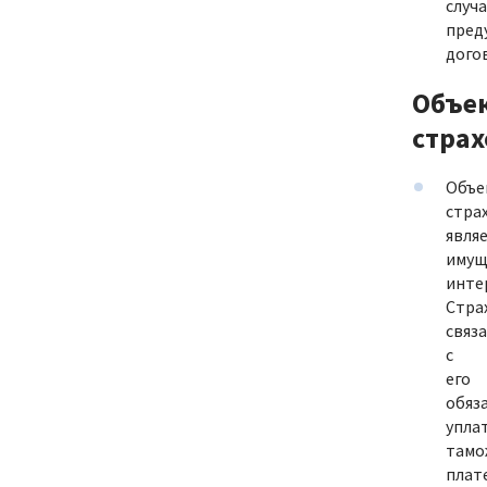
случа
пред
дого
Объе
страх
Объе
стра
явля
имущ
инте
Стра
связ
с
его
обяз
упла
тамо
плат