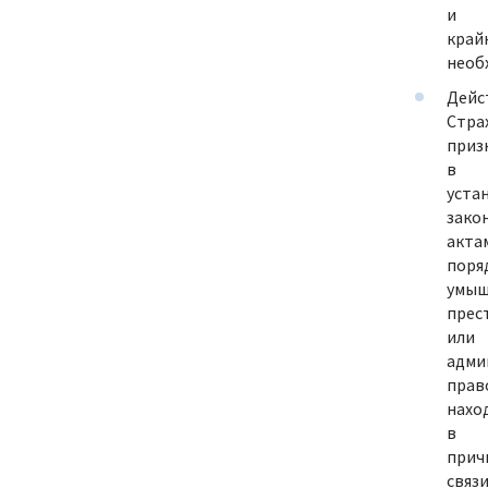
и
край
необ
Дейс
Стра
приз
в
уста
зако
акта
поря
умыш
прес
или
адми
прав
нахо
в
прич
связ