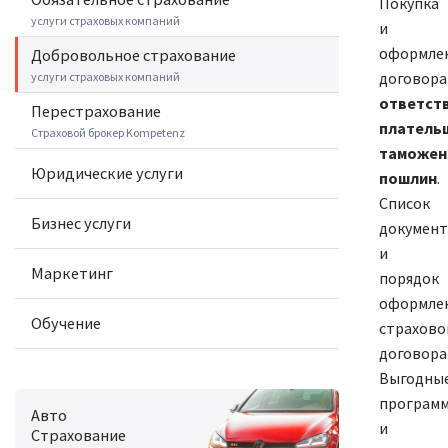
Покупка
услуги страховых компаний
и
оформле
Добровольное cтрахование
договор
услуги страховых компаний
ответст
Перестрахование
платель
Страховой брокер Kompetenz
таможен
Юридические услуги
пошлин
.
Список
Бизнес услуги
докумен
и
Маркетинг
порядок
оформле
Обучение
страхово
договора
Выгодны
програм
Авто
и
Страхование