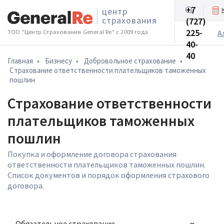
+7
центр
страхования
(727)
Бизнесу
225-
ТОО "Центр Страхования General Re" с 2009 года
А
40-
40
Главная
•
Бизнесу
•
Добровольное cтрахование
•
Страхование ответственности плательщиков таможенных
пошлин
Страхование ответственности
плательщиков таможенных
пошлин
Покупка и оформление договора страхования
ответственности плательщиков таможенных пошлин.
Список документов и порядок оформления страхового
договора.
Обязательное страхование