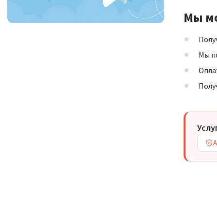
Мы мо
Полу
Мы п
Опла
Полу
Услу
А