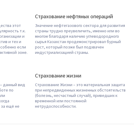
Страхование нефтяных операций
ества этот
Значение нефтегазового сектора для развития
лярность т.к.
страны трудно преувеличить, именно или во
рганизации и
многом благодаря наличию углеводородного
тив и тех и
сырья Казахстан продемонстрировал бурный
особенно если
рост, который позже был подхвачен
активной зоне.
индустриализацией страны.
Страхование жизни
 – данный вид
Страхование Жизни – это материальная защита
боте по
при непредвиденных жизненных обстоятельств
или
(болезнь, несчастный случай), приведших к
когда
временной или постоянной
 за ещё не
нетрудоспособности.