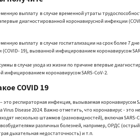
менную выплату в случае временной утраты трудоспособности
впервые диагностированной коронавирусной инфекции (COVI
менную выплату в случае госпитализации на срок более 7 д
 (COVID- 19), вызванной инфицированием коронавирусом SAR
суммы в случае ухода из жизни по причине впервые диагности
й инфицированием коронавирусом SARS-CoV-2.
акое COVID 19
– это респираторная инфекция, вызываемая коронавирусом S
a Virus Disease 2024. Важно отметить, что коронавирус - это 
входят несколько штаммов (разновидностей), включая SARS-C
 возбудителями различных болезней, например, ОРДС (острый
рая дыхательная недостаточность) и т.п.