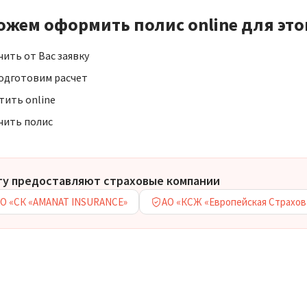
жем оформить полис online для это
чить от Вас заявку
одготовим расчет
тить online
чить полис
гу предоставляют страховые компании
О «СК «AMANAT INSURANCE»
АО «КСЖ «Европейская Страхов