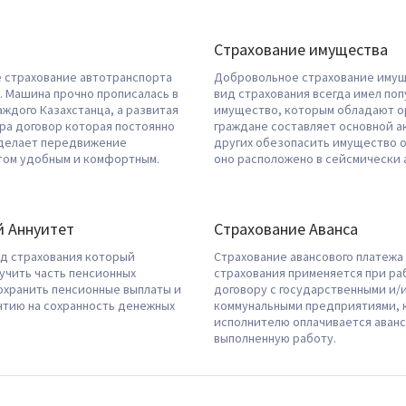
Страхование имущества
 страхование автотранспорта
Добровольное страхование имущ
. Машина прочно прописалась в
вид страхования всегда имел попу
аждого Казахстанца, а развитая
имущество, которым обладают о
ра договор которая постоянно
граждане составляет основной ак
делает передвижение
других обезопасить имущество 
том удобным и комфортным.
оно расположено в сейсмически 
 Аннуитет
Страхование Аванса
д страхования который
Страхование авансового платежа
учить часть пенсионных
страхования применяется при ра
охранить пенсионные выплаты и
договору с государственными и/
нтию на сохранность денежных
коммунальными предприятиями, 
исполнителю оплачивается аванс
выполненную работу.