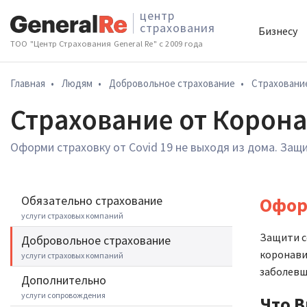
центр
страхования
Бизнесу
ТОО "Центр Страхования General Re" с 2009 года
Главная
•
Людям
•
Добровольное cтрахование
•
Страхование
Страхование от Корона
Оформи страховку от Covid 19 не выходя из дома. Защ
Обязательно страхование
Оформ
услуги страховых компаний
Защити с
Добровольное cтрахование
коронави
услуги страховых компаний
заболевш
Дополнительно
услуги сопровождения
Что В