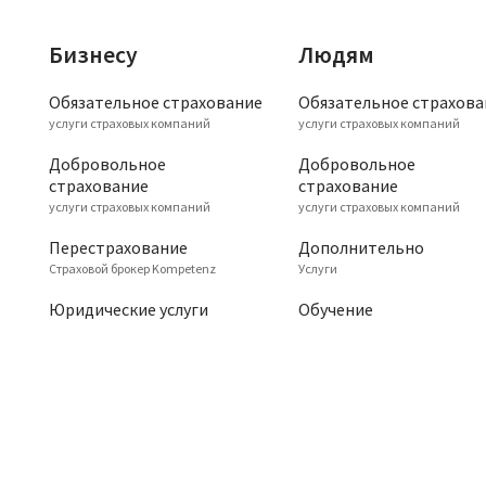
Бизнесу
Людям
Обязательное страхование
Обязательное страхова
услуги страховых компаний
услуги страховых компаний
Добровольное
Добровольное
cтрахование
cтрахование
услуги страховых компаний
услуги страховых компаний
Перестрахование
Дополнительно
Страховой брокер Kompetenz
Услуги
Юридические услуги
Обучение