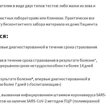
елям в виде двух типов тестов: либо мазки из зева и
частных лабораториях или Клиниках. Практически все
у бесконтактного забора материала из дома Пациента.
ся:
ервые диагностированной в течение срока страхования
 в течение срока страхования в результате болезни*,
прерывном сроке нетрудоспособности более 14 дней
езультате болезни
*
, впервые диагностированной в
и более 7 дней («Госпитализация»)
), вызванная инфицированием штаммом коронавируса SARS-
стов на наличие SARS-CoV-2 методом ПЦР (полимеразной