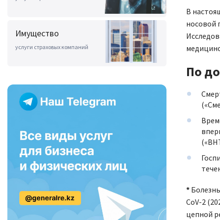
В настоя
носовой п
Имущество
Исследов
услуги страховых компаний
медицинс
По до
Cмер
(«См
Врем
впер
(«ВН
Госп
тече
*
Болезнь
CoV-2 (2
цепной р