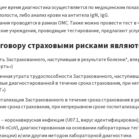
щее время диагностика осуществляется по медицинским показат
олости, либо анализ крови на антитела IgM, IgG.
ания проводятся в рамках ОМС. Также можно провести тест в 
кие учреждения, проводящие тестирование, предлагают услуг
говору страховыми рисками являют
ть Застрахованного, наступившая в результате болезни*, вп
ерть»)
енная утрата трудоспособности Застрахованного, наступившая
вые диагностированной в течение срока страхования, при не
Т»)
итализация Застрахованного в течение срока страхования в р
ние срока страхования, при непрерывном сроке госпитализаци
 – коронавирусная инфекция (U07.1, вирус идентифицирован
024-nCoV), диагностированная на основании лабораторных те
еакции) и/или другим методом лабораторной диагностики.