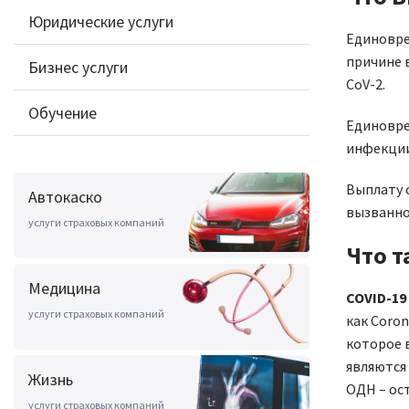
Юридические услуги
Единовре
причине 
Бизнес услуги
CoV-2.
Обучение
Единовре
инфекции
Выплату 
Автокаско
вызванно
услуги страховых компаний
Что т
Медицина
COVID-19
услуги страховых компаний
как Coron
которое 
являются
Жизнь
ОДН – ост
услуги страховых компаний